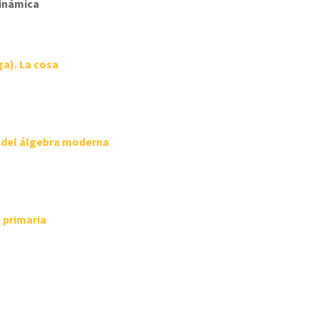
dinámica
ga).
La cosa
e del álgebra moderna
 primaria