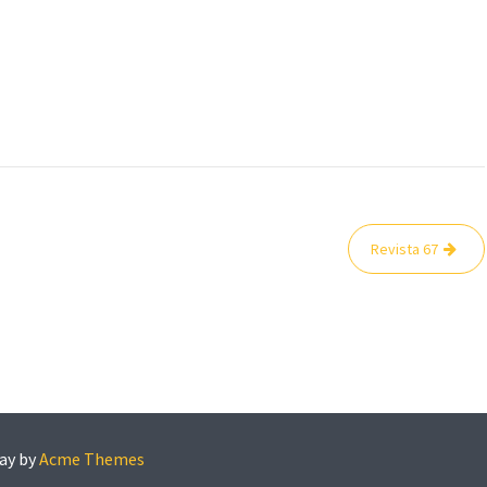
Revista 67
ay by
Acme Themes