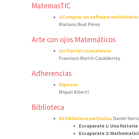
MatemasTIC
GCompris: un software multinivelar
Mariano Real Pérez
Arte con ojos Matemáticos
Un fractal cosmatesco
Francisco Martín Casalderrey
Adherencias
Niponas
Miquel Albertí
Biblioteca
Mi biblioteca particular
.
Daniel Sierr
Escaparate 1: Una histori
Escaparate 2: Mathematicia