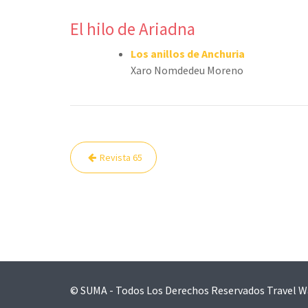
El hilo de Ariadna
Los anillos de Anchuria
Xaro Nomdedeu Moreno
Navegación
Revista 65
de
entradas
© SUMA - Todos Los Derechos Reservados
Travel W