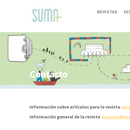
Skip
to
REVISTAS
HI
content
Contacto
Información sobre artículos para la revista
:
art
Información general de la revista
:
direccion@rev