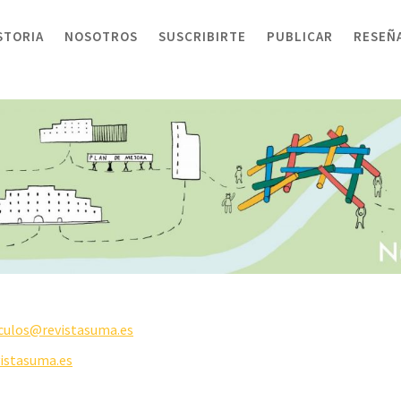
STORIA
NOSOTROS
SUSCRIBIRTE
PUBLICAR
RESEÑ
iculos@revistasuma.es
istasuma.es