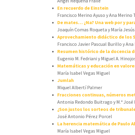
Ángel Requena Fraile
En recuerdo de Einstein
Francisco Merino Ayuso y Ana Merino 
De mates… ¿Na? Una web por y par
Joaquín Comas Roqueta y María Jesús
Aprovechamiento didáctico de los S
Francisco Javier Pascual Burillo y A
Resumen histórico de la docencia 
Eugenio M. Fedriani y Miguel A. Hino
Matemáticas y educación en valore
María Isabel Vegas Miguel
Jumlah
Miquel Albertí Palmer
Fracciones continuas, números met
Antonia Redondo Buitrago y M.ª José 
¿Son justos los sorteos de tribunal
José Antonio Pérez Porcel
La herencia matemática de Paulo A
María Isabel Vegas Miguel