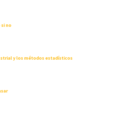
 si no
strial
y los métodos estadísticos
nsar