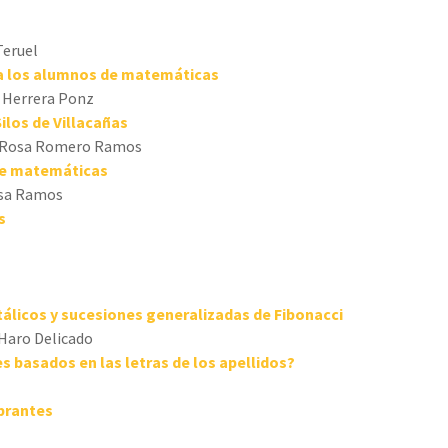
Teruel
a los alumnos de matemáticas
 Herrera Ponz
ilos de Villacañas
na Rosa Romero Ramos
de matemáticas
josa Ramos
s
álicos y
sucesiones generalizadas de Fibonacci
Haro Delicado
es
basados en las letras de los apellidos?
brantes