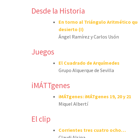
Desde la Historia
En torno al Triángulo Aritmético qu
desierto (I)
Ángel Ramírez y Carlos Usón
Juegos
El Cuadrado de Arquímedes
Grupo Alquerque de Sevilla
iMÁTTgenes
iMÁTgenes: iMÁTgenes 19, 20 y 21
Miquel Albertí
El clip
Corrientes tres cuatro ocho…
Claudi Alsina