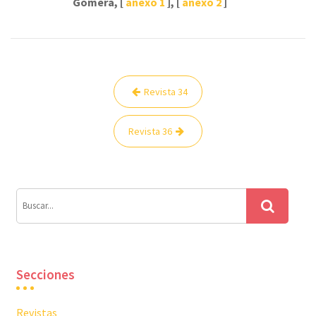
Gomera, [
anexo 1
], [
anexo 2
]
Navegación
Revista 34
de
entradas
Revista 36
Secciones
Revistas