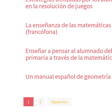
en la resolución de juegos
La enseñanza de las matemáticas 
(francófona)
Enseñar a pensar al alumnado del
primaria a través de la matemáti
Un manual español de geometría
Paginación
1
2
Siguientes
de