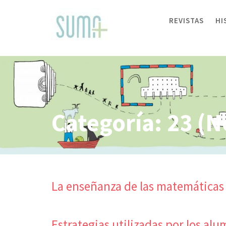
Skip
to
REVISTAS
HI
content
Categoría:
23 (N
La enseñanza de las matemáticas
Estrategias utilizadas por los al