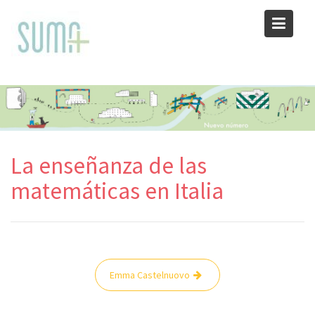
Skip
to
content
La enseñanza de las
matemáticas en Italia
Navegación
Emma Castelnuovo
de
entradas