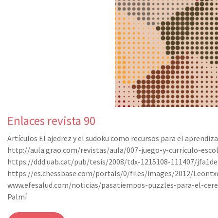
Enlaces revista 90
Artículos El ajedrez y el sudoku como recursos para el aprendiza
http://aula.grao.com/revistas/aula/007-juego-y-curriculo-es
https://ddd.uab.cat/pub/tesis/2008/tdx-1215108-111407/jfa1de
https://es.chessbase.com/portals/0/files/images/2012/L
www.efesalud.com/noticias/pasatiempos-puzzles-para-el-cerebr
Palmí