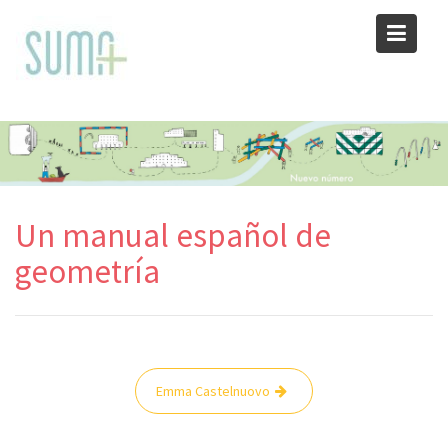
Skip
to
content
Un manual español de
geometría
Navegación
Emma Castelnuovo
de
entradas