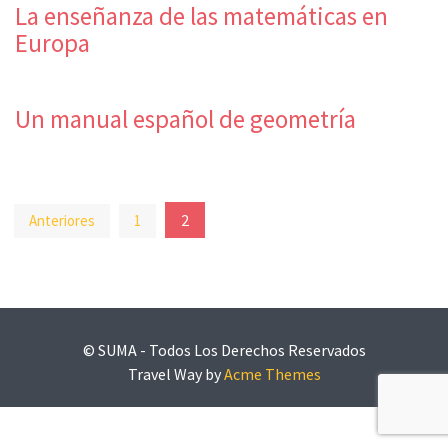
La enseñanza de las matemáticas en
Europa
Un manual español de geometría
Paginación
2
Anteriores
1
de
entradas
© SUMA - Todos Los Derechos Reservados
Travel Way by
Acme Themes