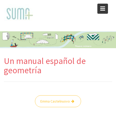
Skip
to
content
Un manual español de
geometría
Navegación
Emma Castelnuovo
de
entradas