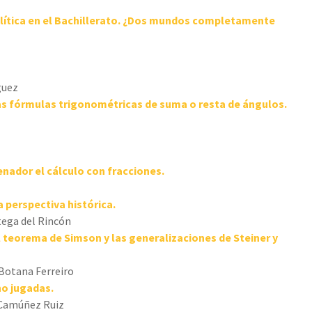
alítica en el Bachillerato. ¿Dos mundos completamente
guez
as fórmulas trigonométricas de suma o resta de ángulos.
nador el cálculo con fracciones.
a perspectiva histórica.
tega del Rincón
 teorema de Simson y las generalizaciones de
Steiner y
 Botana Ferreiro
no jugadas.
 Camúñez Ruiz