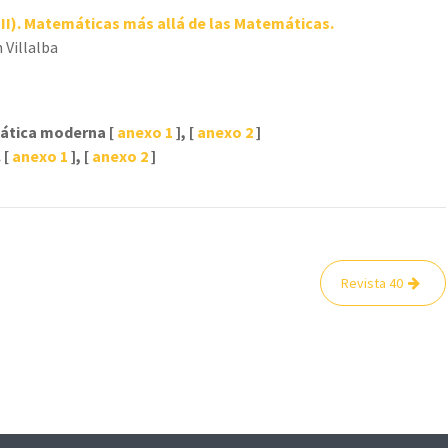
(II). Matemáticas más allá de las Matemáticas.
 Villalba
mática moderna [
anexo 1
], [
anexo 2
]
 [
anexo 1
], [
anexo 2
]
Revista 40