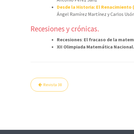
Desde la Historia: El Renacimiento 
Ángel Ramírez Martínez y Carlos Usón
Recesiones y crónicas.
Recesiones
:
El fracaso de la mate
XII Olimpiada Matemática Nacional.
Navegación
Revista 38
de
entradas