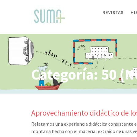
Skip
to
REVISTAS
HI
content
Categoría:
50 (N
Aprovechamiento didáctico de los
Relatamos una experiencia didáctica consistente en
montaña hecha con el material extraído de unas vi