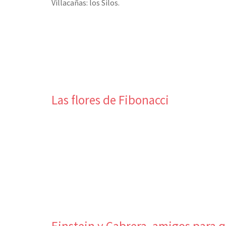
Villacañas: los Silos.
Las flores de Fibonacci
Einstein y Cabrera, amigos para q