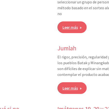
seleccionar un grupo de persona
método basado en el sorteo alea
no
Leer más
Jumlah
El rigor, precisión, regularida
los pueblos Batak y Minangkaba
son difíciles de explicar sin m
contemplar el producto acabad
Leer más
ué si no
Imátgenes 19, 20 y 2