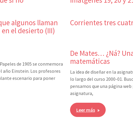
 que algunos llaman
Corrientes tres cua
n el desierto (III)
De Mates… ¿Ná? Una 
matemáticas
os Papeles de 1905 se conmemora
el año Einstein. Los profesores
La idea de diseñar en la asigna
lante escenario para poner
lo largo del curso 2000-01. Busc
pensamos que una página web p
asignatura,
Leer más