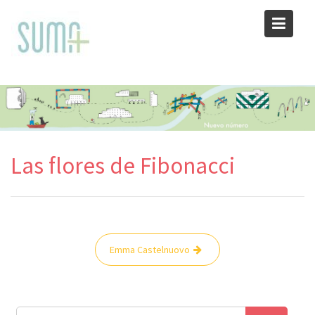
Skip
to
content
Las flores de Fibonacci
Navegación
Emma Castelnuovo
de
entradas