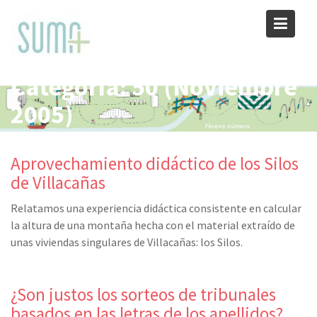
Skip
to
content
Categoría:
50 (Noviembre
2005)
Aprovechamiento didáctico de los Silos
de Villacañas
Relatamos una experiencia didáctica consistente en calcular
la altura de una montaña hecha con el material extraído de
unas viviendas singulares de Villacañas: los Silos.
¿Son justos los sorteos de tribunales
basados en las letras de los apellidos?