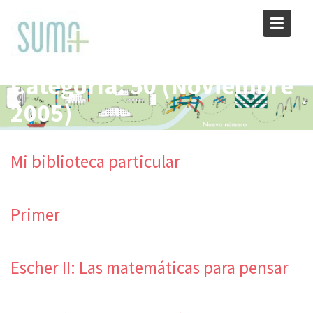
Skip
to
content
Categoría:
50 (Noviembre
2005)
Mi biblioteca particular
Primer
Escher II: Las matemáticas para pensar