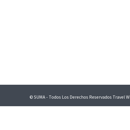
Navegación
de
entradas
© SUMA - Todos Los Derechos Reservados
Travel W