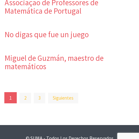
Associaçao de Professores de
Matemática de Portugal
No digas que fue un juego
Miguel de Guzmán, maestro de
matemáticos
Paginación
1
2
3
Siguientes
de
entradas
© SUMA - Todos Los Derechos Reservados