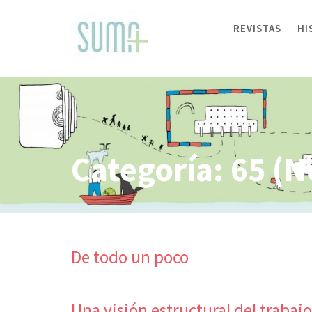
Skip
to
REVISTAS
HI
content
Categoría:
65 (N
De todo un poco
Una visión estructural del trabaj