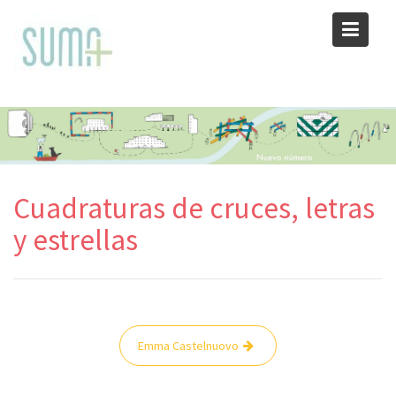
Skip
to
content
Cuadraturas de cruces, letras
y estrellas
Navegación
Emma Castelnuovo
de
entradas