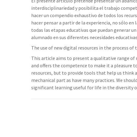
El presente artículo pretende presentar un abanico
interdisciplinariedad y posibilita el trabajo compe
hacer un compendio exhaustivo de todos los recurs
hacer pensar a partir de la experiencia, no sólo en 
todas las etapas educativas que puedan generar un ap
alumnado en sus diferentes necesidades educativas
The use of new digital resources in the process o
This article aims to present a qualitative range of
and offers the competence to make it a pleasure to
resources, but to provide tools that help us think 
mechanical part as have many practices. We should
significant learning useful for life in the diversity
Navegación
de
entradas