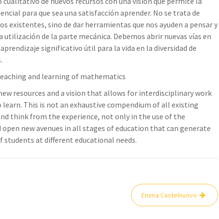
 cualitativo de nuevos recursos con una visión que permite la
tencial para que sea una satisfacción aprender. No se trata de
os existentes, sino de dar herramientas que nos ayuden a pensar y
la utilización de la parte mecánica. Debemos abrir nuevas vías en
rendizaje significativo útil para la vida en la diversidad de
.
f teaching and learning of mathematics
 new resources and a vision that allows for interdisciplinary work
 learn. This is not an exhaustive compendium of all existing
and think from the experience, not only in the use of the
 open new avenues in all stages of education that can generate
 of students at different educational needs.
Emma Castelnuovo