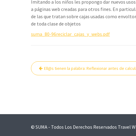
Imitando a los niños les propongo dar nuevos usos
a páginas web creadas para otros fines. En particul
de las que tratan sobre cajas usadas como envolto
de toda clase de objetos
suma_80-96reciclar_cajas_y_webs.pdf
Navegación
Ell@s tienen la palabra: Reflexionar antes de calcul
de
entradas
© SUMA - Todos Los Derechos Reservados
Travel W