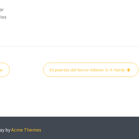
ar
rios
ar
En puertas del tercer mileion: G. H. Hardy
ay by
Acme Themes