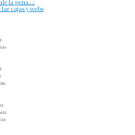
ale la pena…:
clar cajas y webs
e
ra»
d
e
ndo
os
vos.
tos