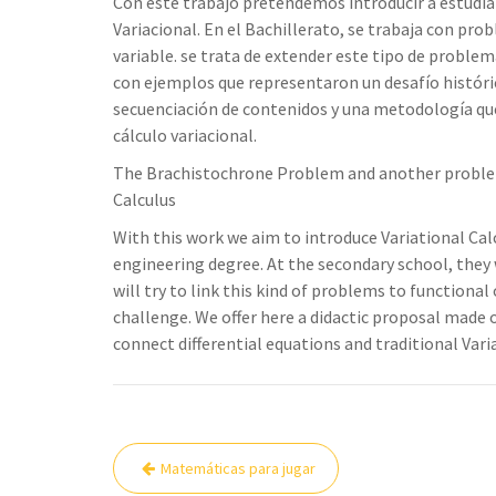
Con este trabajo pretendemos introducir a estudiant
Variacional. En el Bachillerato, se trabaja con pr
variable. se trata de extender este tipo de proble
con ejemplos que representaron un desafío históri
secuenciación de contenidos y una metodología que
cálculo variacional.
The Brachistochrone Problem and another problems
Calculus
With this work we aim to introduce Variational Cal
engineering degree. At the secondary school, they
will try to link this kind of problems to functiona
challenge. We offer here a didactic proposal made
connect differential equations and traditional Var
Navegación
Matemáticas para jugar
de