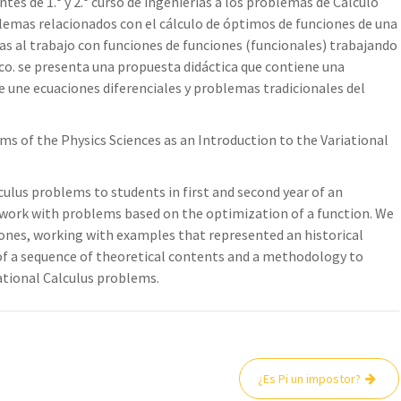
es de 1.° y 2.° curso de ingenierías a los problemas de Cálculo
oblemas relacionados con el cálculo de óptimos de funciones de una
mas al trabajo con funciones de funciones (funcionales) trabajando
co. se presenta una propuesta didáctica que contiene una
 une ecuaciones diferenciales y problemas tradicionales del
 of the Physics Sciences as an Introduction to the Variational
culus problems to students in first and second year of an
 work with problems based on the optimization of a function. We
l ones, working with examples that represented an historical
 of a sequence of theoretical contents and a methodology to
iational Calculus problems.
¿Es Pi un impostor?