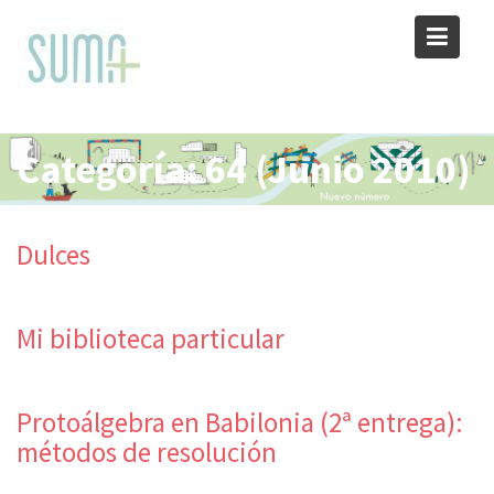
Skip
to
content
Categoría:
64 (Junio 2010)
Dulces
Mi biblioteca particular
Protoálgebra en Babilonia (2ª entrega):
métodos de resolución