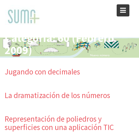
Skip
to
content
Categoría:
60 (Febrero
2009)
Jugando con decimales
La dramatización de los números
Representación de poliedros y
superficies con una aplicación TIC