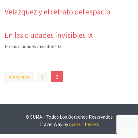
Velazquez y el retrato del espacio
En las ciudades invisibles IX
En las ciudades invisibles IX
Paginación
2
Anteriores
1
de
entradas
© SUMA - Todos Los Derechos Reservados
Travel Way by
Acme Themes