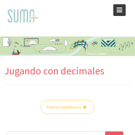
Skip
to
content
Jugando con decimales
Navegación
Emma Castelnuovo
de
entradas