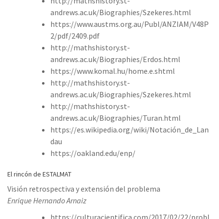
http://mathshistory.st-
andrews.ac.uk/Biographies/Szekeres.html
https://www.austms.org.au/Publ/ANZIAM/V48P
2/pdf/2409.pdf
http://mathshistory.st-
andrews.ac.uk/Biographies/Erdos.html
https://www.komal.hu/home.e.shtml
http://mathshistory.st-
andrews.ac.uk/Biographies/Szekeres.html
http://mathshistory.st-
andrews.ac.uk/Biographies/Turan.html
https://es.wikipedia.org/wiki/Notación_de_Lan
dau
https://oakland.edu/enp/
El rincón de ESTALMAT
Visión retrospectiva y extensión del problema
Enrique Hernando Arnaiz
https://culturacientifica.com/2017/02/22/probl