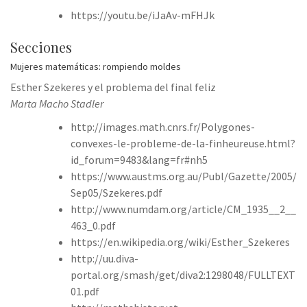
https://youtu.be/iJaAv-mFHJk
Secciones
Mujeres matemáticas: rompiendo moldes
Esther Szekeres y el problema del final feliz
Marta Macho Stadler
http://images.math.cnrs.fr/Polygones-
convexes-le-probleme-de-la-finheureuse.html?
id_forum=9483&lang=fr#nh5
https://www.austms.org.au/Publ/Gazette/2005/
Sep05/Szekeres.pdf
http://www.numdam.org/article/CM_1935__2__
463_0.pdf
https://en.wikipedia.org/wiki/Esther_Szekeres
http://uu.diva-
portal.org/smash/get/diva2:1298048/FULLTEXT
01.pdf