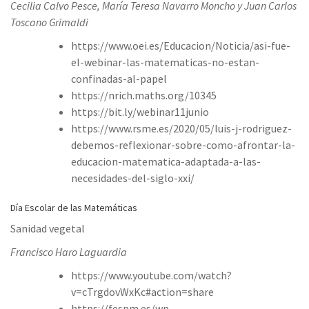
Cecilia Calvo Pesce, María Teresa Navarro Moncho y Juan Carlos
Toscano Grimaldi
https://www.oei.es/Educacion/Noticia/asi-fue-
el-webinar-las-matematicas-no-estan-
confinadas-al-papel
https://nrich.maths.org/10345
https://bit.ly/webinar11junio
https://www.rsme.es/2020/05/luis-j-rodriguez-
debemos-reflexionar-sobre-como-afrontar-la-
educacion-matematica-adaptada-a-las-
necesidades-del-siglo-xxi/
Día Escolar de las Matemáticas
Sanidad vegetal
Francisco Haro Laguardia
https://www.youtube.com/watch?
v=cTrgdovWxKc#action=share
https://fespm.es/wp-