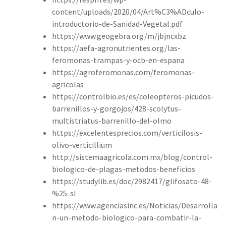
content/uploads/2020/04/Art%C3%ADculo-
introductorio-de-Sanidad-Vegetal.pdf
https://www.geogebra.org/m/jbjncxbz
https://aefa-agronutrientes.org/las-
feromonas-trampas-y-ocb-en-espana
https://agroferomonas.com/feromonas-
agricolas
https://controlbio.es/es/coleopteros-picudos-
barrenillos-y-gorgojos/428-scolytus-
multistriatus-barrenillo-del-olmo
https://excelentesprecios.com/verticilosis-
olivo-verticillium
http://sistemaagricola.com.mx/blog/control-
biologico-de-plagas-metodos-beneficios
https://studylib.es/doc/2982417/glifosato-48-
%25-sl
https://www.agenciasinc.es/Noticias/Desarrolla
n-un-metodo-biologico-para-combatir-la-