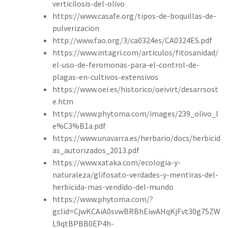
verticilosis-del-olivo
https://www.casafe.org/tipos-de-boquillas-de-
pulverizacion
http://www.fao.org/3/ca0324es/CA0324ES.pdf
https://www.intagri.com/articulos/fitosanidad/
el-uso-de-feromonas-para-el-control-de-
plagas-en-cultivos-extensivos
https://www.oei.es/historico/oeivirt/desarrsost
e.htm
https://www.phytoma.com/images/239_olivo_l
e%C3%B1a.pdf
https://www.unavarra.es/herbario/docs/herbicid
as_autorizados_2013.pdf
https://www.xataka.com/ecologia-y-
naturaleza/glifosato-verdades-y-mentiras-del-
herbicida-mas-vendido-del-mundo
https://www.phytoma.com/?
gclid=CjwKCAiA0svwBRBhEiwAHqKjFvt30g75ZW
L9qtBPBB0EP4h-