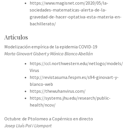
https://www.magisnet.com/2020/05/la-
sociedades-matematicas-alerta-de-la-
gravedad-de-hacer-optativa-esta-materia-en-
bachillerato/
Artículos
Modelización empírica de la epidemia COVID-19
Marta Ginovart Gisbert y Mónica Blanco Abellán
https://ccl.northwestern.edu/netlogo/models/
Virus
http://revistasuma.fespm.es/s94-ginovart-y-
blanco-web
https://thewuhanvirus.com/
https://systems.jhu.edu/research/public-
health/ncov/
Octubre: de Ptolomeo a Copérnico en directo
Josep Lluís Pol i Llompart