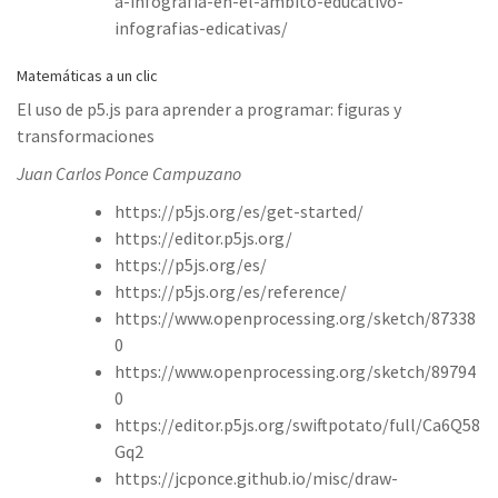
a-infografia-en-el-ambito-educativo-
infografias-edicativas/
Matemáticas a un clic
El uso de p5.js para aprender a programar: figuras y
transformaciones
Juan Carlos Ponce Campuzano
https://p5js.org/es/get-started/
https://editor.p5js.org/
https://p5js.org/es/
https://p5js.org/es/reference/
https://www.openprocessing.org/sketch/87338
0
https://www.openprocessing.org/sketch/89794
0
https://editor.p5js.org/swiftpotato/full/Ca6Q58
Gq2
https://jcponce.github.io/misc/draw-