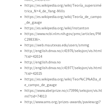
https://es.wikipedia.org/wiki/Teoría_supersimé
trica_N=4_de_Yang-Mills
https://es.wikipedia.org/wiki/Teoría_de_campo
_de_gauge
https://es.wikipedia.org/wiki/Instanton
https://www.ncbi.nlm.nih.gov/pmc/articles/PM
C298336>.
https://web.ma.utexas.edu/users/smmg
http://english.dnva.no/c41976/seksjon/vis.html
?tid=42024
http://english.dnva.no
http://english.dnva.no/c41977/seksjon/vis.html
?tid=42025
https://es.wikipedia.org/wiki/Teor%C3%ADa_d
e_campo_de_gauge
https://www.abelprize.no/c73996/seksjon/vis.ht
ml?tid=74013
http://www.ams.org/prizes-awards/paview.cgi?