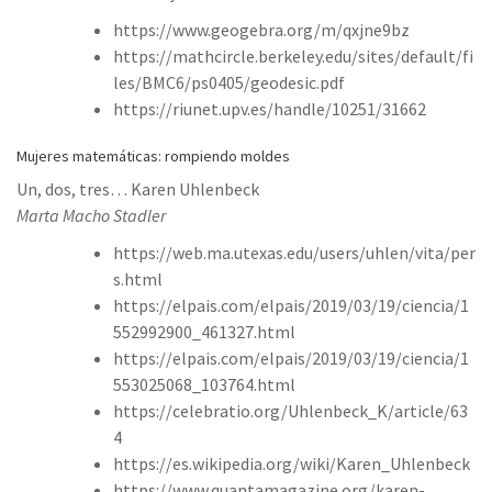
https://www.geogebra.org/m/qxjne9bz
https://mathcircle.berkeley.edu/sites/default/fi
les/BMC6/ps0405/geodesic.pdf
https://riunet.upv.es/handle/10251/31662
Mujeres matemáticas: rompiendo moldes
Un, dos, tres… Karen Uhlenbeck
Marta Macho Stadler
https://web.ma.utexas.edu/users/uhlen/vita/per
s.html
https://elpais.com/elpais/2019/03/19/ciencia/1
552992900_461327.html
https://elpais.com/elpais/2019/03/19/ciencia/1
553025068_103764.html
https://celebratio.org/Uhlenbeck_K/article/63
4
https://es.wikipedia.org/wiki/Karen_Uhlenbeck
https://www.quantamagazine.org/karen-