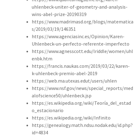
uhlenbeck-uniter-of-geometry-and-analysis-
wins-abel-prize-20190319
https://www.madrimasd.org/blogs/matematica
s/2019/03/19/146351
https://www.agenciasinc.es/Opinion/Karen-
Uhlenbeck-un-perfecto-referente-imperfecto
https://www.agnesscott.edu/lriddle/women/uhl
enbk.htm
https://francis.naukas.com/2019/03/22/karen-
k-uhlenbeck-premio-abel-2019
https://web.ma.utexas.edut/users/uhlen
https://www.nsf.gov/news/special_reports/med
alofscience50/uhlenbeck.jsp
https://es.wikipedia.org/wiki/Teoría_del_estad
o_estacionario
https://es.wikipedia.org/wiki/Infinito
https://genealogy.math.ndsu.nodak.edu/id.php?
id=4834