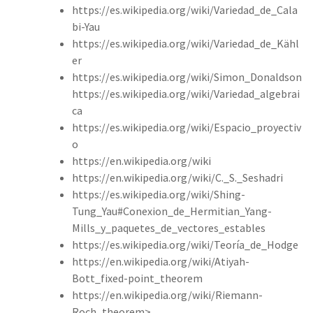
https://es.wikipedia.org/wiki/Variedad_de_Cala
bi-Yau
https://es.wikipedia.org/wiki/Variedad_de_Kähl
er
https://es.wikipedia.org/wiki/Simon_Donaldson
https://es.wikipedia.org/wiki/Variedad_algebrai
ca
https://es.wikipedia.org/wiki/Espacio_proyectiv
o
https://en.wikipedia.org/wiki
https://en.wikipedia.org/wiki/C._S._Seshadri
https://es.wikipedia.org/wiki/Shing-
Tung_Yau#Conexion_de_Hermitian_Yang-
Mills_y_paquetes_de_vectores_estables
https://es.wikipedia.org/wiki/Teoría_de_Hodge
https://en.wikipedia.org/wiki/Atiyah-
Bott_fixed-point_theorem
https://en.wikipedia.org/wiki/Riemann-
Roch_theorem>