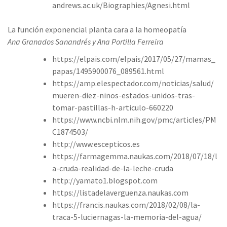
andrews.ac.uk/Biographies/Agnesi.html
La función exponencial planta cara a la homeopatía
Ana Granados Sanandrés y Ana Portilla Ferreira
https://elpais.com/elpais/2017/05/27/mamas_
papas/1495900076_089561.html
https://amp.elespectador.com/noticias/salud/
mueren-diez-ninos-estados-unidos-tras-
tomar-pastillas-h-articulo-660220
https://www.ncbi.nlm.nih.gov/pmc/articles/PM
C1874503/
http://www.escepticos.es
https://farmagemma.naukas.com/2018/07/18/l
a-cruda-realidad-de-la-leche-cruda
http://yamato1.blogspot.com
https://listadelaverguenza.naukas.com
https://francis.naukas.com/2018/02/08/la-
traca-5-luciernagas-la-memoria-del-agua/