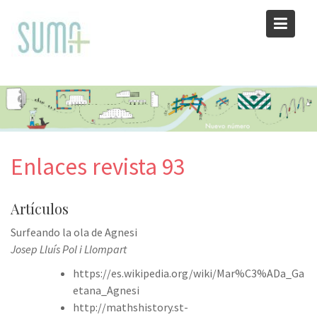
Skip
to
content
Enlaces revista 93
Artículos
Surfeando la ola de Agnesi
Josep Lluís Pol i Llompart
https://es.wikipedia.org/wiki/Mar%C3%ADa_Ga
etana_Agnesi
http://mathshistory.st-