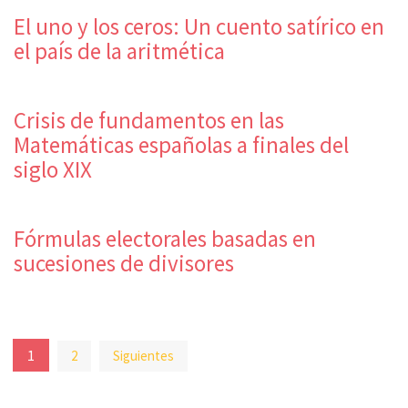
El uno y los ceros: Un cuento satírico en
el país de la aritmética
Crisis de fundamentos en las
Matemáticas españolas a finales del
siglo XIX
Fórmulas electorales basadas en
sucesiones de divisores
Paginación
1
2
Siguientes
de
entradas