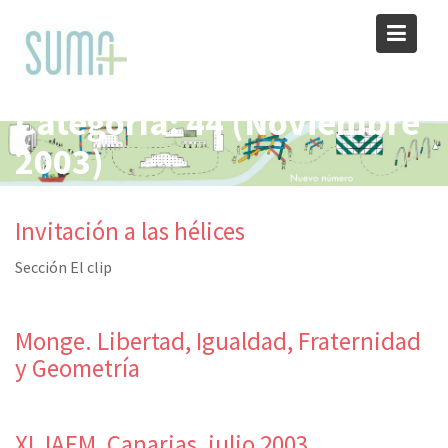
Skip
to
content
Categoría:
44 (Noviembre
2003)
Invitación a las hélices
Sección El clip
Monge. Libertad, Igualdad, Fraternidad
y Geometría
XI JAEM, Canarias, julio 2003