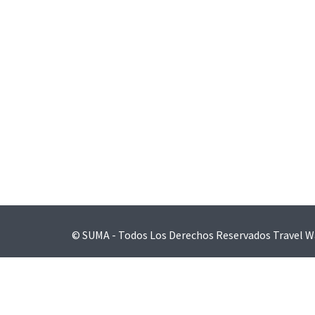
Navegación
de
entradas
© SUMA - Todos Los Derechos Reservados
Travel W