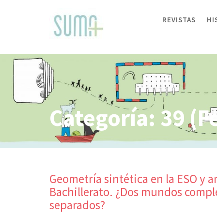
Skip
to
REVISTAS
HI
content
Categoría:
39 (F
Geometría sintética en la ESO y an
Bachillerato. ¿Dos mundos comp
separados?