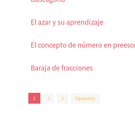
El azar y su aprendizaje
El concepto de número en preesc
Baraja de fracciones
Paginación
1
2
3
Siguientes
de
entradas