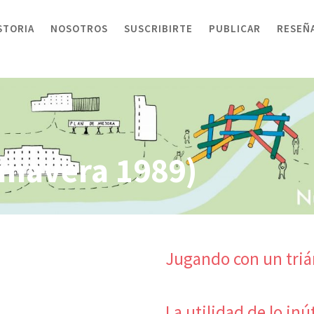
STORIA
NOSOTROS
SUSCRIBIRTE
PUBLICAR
RESEÑ
imavera 1989)
Jugando con un tri
La utilidad de lo inút