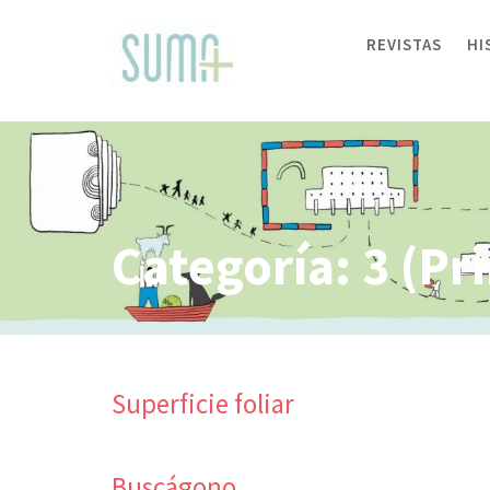
Skip
to
REVISTAS
HI
content
Categoría:
3 (Pr
Superficie foliar
Buscágono