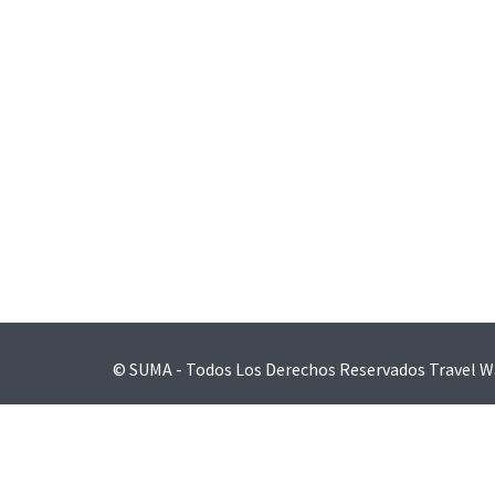
Navegación
de
entradas
© SUMA - Todos Los Derechos Reservados
Travel W