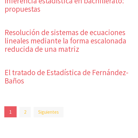
Inferencia estadística en bachillerato:
propuestas
Resolución de sistemas de ecuaciones
lineales mediante la forma escalonada
reducida de una matriz
El tratado de Estadística de Fernández-
Baños
Paginación
1
2
Siguientes
de
entradas