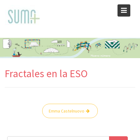
Skip
to
content
Fractales en la ESO
Navegación
Emma Castelnuovo
de
entradas