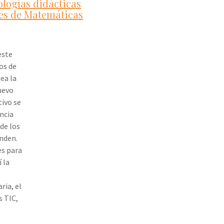
logías didácticas
ses de Matemáticas
este
sos de
ea la
uevo
ivo se
ncia
de los
enden.
es para
 la
ria, el
s TIC,