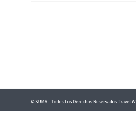
Navegación
de
entradas
© SUMA - Todos Los Derechos Reservados
Travel W