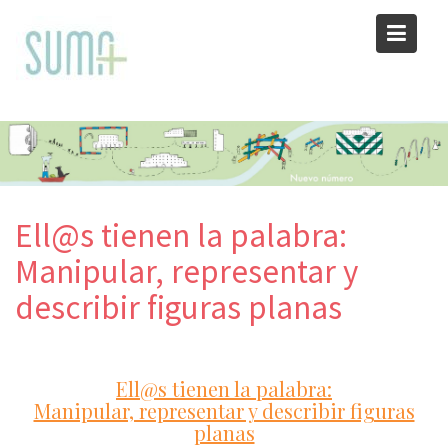
Skip
to
content
Ell@s tienen la palabra:
Manipular, representar y
describir figuras planas
Ell@s tienen la palabra:
Manipular, representar y describir figuras
planas