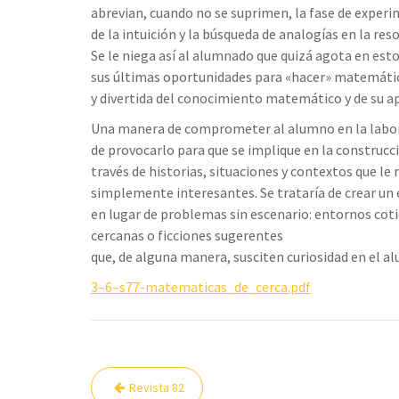
abrevian, cuando no se suprimen, la fase de experi
de la intuición y la búsqueda de analogías en la re
Se le niega así al alumnado que quizá agota en est
sus últimas oportunidades para «hacer» matemátic
y divertida del conocimiento matemático y de su ap
Una manera de comprometer al alumno en la labo
de provocarlo para que se implique en la construcci
través de historias, situaciones y contextos que le 
simplemente interesantes. Se trataría de crear un
en lugar de problemas sin escenario: entornos coti
cercanas o ficciones sugerentes
que, de alguna manera, susciten curiosidad en el a
3–6–s77-matematicas_de_cerca.pdf
Navegación
Revista 82