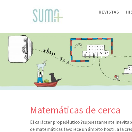
Skip
to
REVISTAS
HI
content
Matemáticas de cerca
El carácter propedéutico ?supuestamente inevitabl
de matemáticas favorece un ámbito hostil a la crea