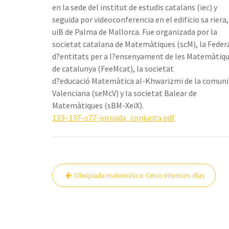
en la sede del institut de estudis catalans (iec) y
seguida por videoconferencia en el edificio sa riera,
uiB de Palma de Mallorca. Fue organizada por la
societat catalana de Matemàtiques (scM), la Feder
d?entitats per a l?ensenyament de les Matemàtiq
de catalunya (FeeMcat), la societat
d?educació Matemàtica al-Khwarizmi de la comuni
Valenciana (seMcV) y la societat Balear de
Matemàtiques (sBM-XeiX).
133–137–s77-jornada_conjunta.pdf
Navegación
Olimpiada matemática: Cinco intensos días
de
entradas