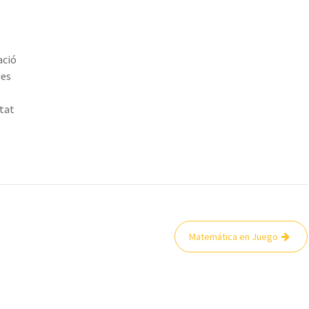
ació
ues
tat
Matemática en Juego