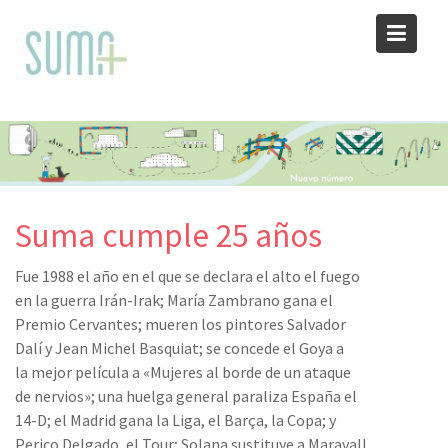
Skip
to
content
Suma cumple 25 años
Fue 1988 el año en el que se declara el alto el fuego
en la guerra Irán-Irak; María Zambrano gana el
Premio Cervantes; mueren los pintores Salvador
Dalí y Jean Michel Basquiat; se concede el Goya a
la mejor película a «Mujeres al borde de un ataque
de nervios»; una huelga general paraliza España el
14-D; el Madrid gana la Liga, el Barça, la Copa; y
Perico Delgado, el Tour; Solana sustituye a Maravall