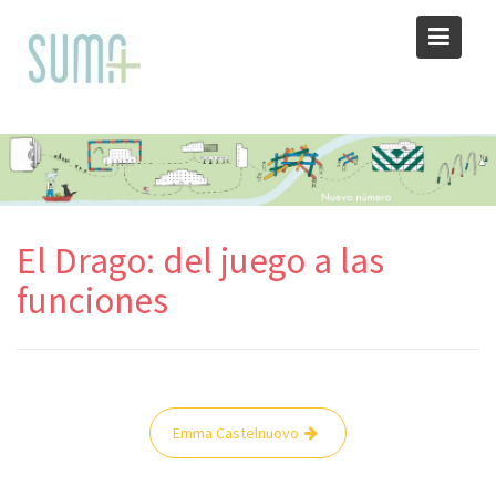
Skip
to
content
El Drago: del juego a las
funciones
Navegación
Emma Castelnuovo
de
entradas