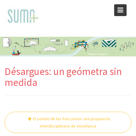
Skip
to
content
Désargues: un geómetra sin
medida
Navegación
El sonido de las fracciones: una propuesta
de
interdisciplinaria de enseñanza
entradas