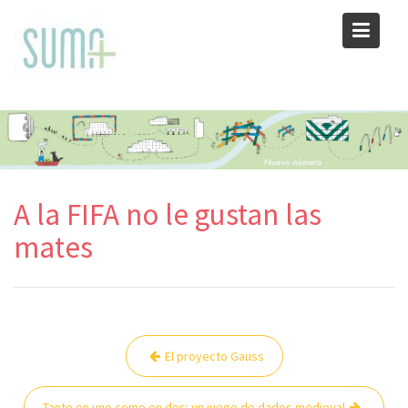
Skip
to
content
A la FIFA no le gustan las
mates
Navegación
El proyecto Gauss
de
entradas
Tanto en uno como en dos: un juego de dados medieval