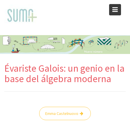
Skip
to
content
Évariste Galois: un genio en la
base del álgebra moderna
Navegación
Emma Castelnuovo
de
entradas