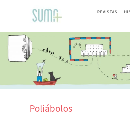
Skip
to
REVISTAS
HI
content
Poliábolos