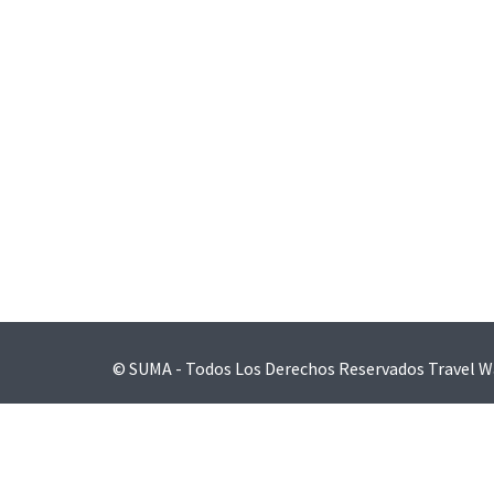
Navegación
de
entradas
© SUMA - Todos Los Derechos Reservados
Travel W