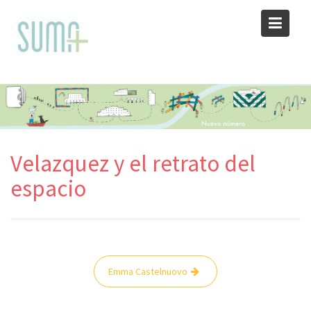
Skip
to
content
Velazquez y el retrato del
espacio
Navegación
Emma Castelnuovo
de
entradas