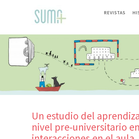
Skip
to
REVISTAS
HI
content
Un estudio del aprendiz
nivel pre-universitario e
interacciones en el aula