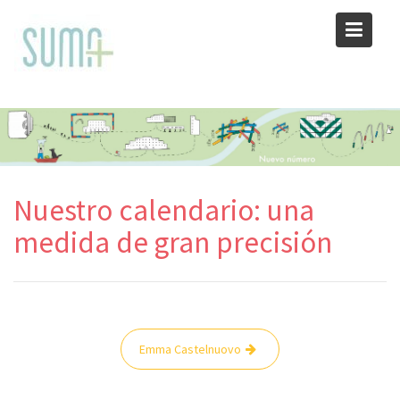
Skip
to
content
Nuestro calendario: una
medida de gran precisión
Navegación
Emma Castelnuovo
de
entradas