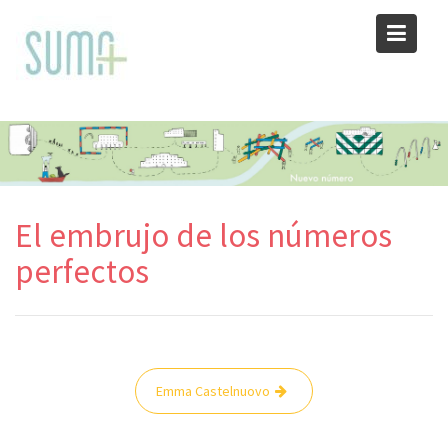
Skip
to
content
El embrujo de los números
perfectos
Navegación
Emma Castelnuovo
de
entradas